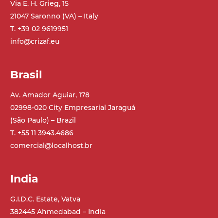
Via E. H. Grieg, 15
gambe in tubolare in metallo zincato,
21047 Saronno (VA) – Italy
ruote pivottanti con/senza freno (2+2)
T. +39 02 9619951
info@crizaf.eu
Tappeto
modulare PP superficie blue
profili di trasporto in PP blue
Brasil
Trasmissione
Av. Amador Aguiar, 178
diretta in traino (lato sinistro), riduttore
02998-020 City Empresarial Jaraguá
con frizione, motore asincrono trifase
(São Paulo) – Brazil
multi tensione 230/400Vac-50Hz-3F
T. +55 11 3943.4686
comercial@localhost.br
Velocità
4.6 m/minuto
India
Controllo
G.I.D.C. Estate, Vatva
on/off, E-Stop, protezione termica motore
382445 Ahmedabad – India