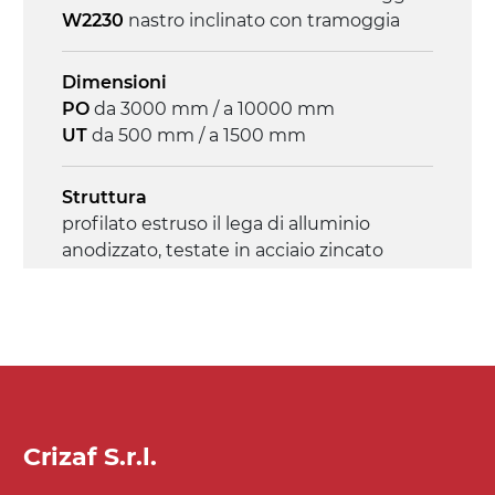
Velocità
W2230
nastro inclinato con tramoggia
4.6 m/minuto
Dimensioni
Controllo
PO
da 3000 mm / a 10000 mm
on/off, E-Stop, protezione termica motore
UT
da 500 mm / a 1500 mm
Struttura
profilato estruso il lega di alluminio
anodizzato, testate in acciaio zincato
Sponde
profilato estruso in lega di alluminio
anodizzato
Supporti di sostegno
Crizaf S.r.l.
cannocchiali e snodi in acciaio zincato
(angolo di regolazione da 0°÷55°)