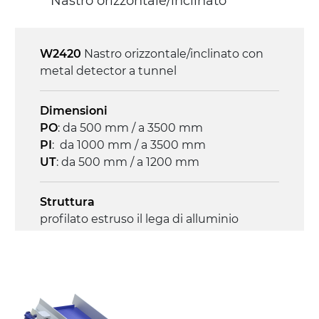
Nastro orizzontale/inclinato
on/off, E-Stop, protezione termica motore
W2420
Nastro orizzontale/inclinato con
metal detector a tunnel
Dimensioni
PO
: da 500 mm / a 3500 mm
PI
: da 1000 mm / a 3500 mm
UT
: da 500 mm / a 1200 mm
Struttura
profilato estruso il lega di alluminio
anodizzato, testate in acciaio zincato
Sponde
profilato estruso in lega di alluminio
anodizzato