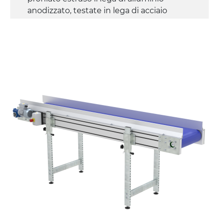
anodizzato, testate in lega di acciaio
zincato
Sponde
profilato estruso in lega di alluminio
anodizzato
Supporti di sostegno
cannocchiali e snodi in acciaio zincato
(angolo di regolazione da 0°÷55°)
gambe in tubolare in metallo zincato,
ruote pivottanti con/senza freno (2+2)
Tappeto
PU superficie blue opaco
profili di trasporto in PU