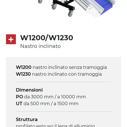
230/400Vac-50Hz-3F
Velocità
4.8 m/minuto
W1200/W1230
Controllo
Nastro inclinato
on/off, E-Stop, protezione termica motore
W1200
nastro inclinato senza tramoggia
W1230
nastro inclinato con tramoggia
Dimensioni
PO
da 3000 mm / a 10000 mm
UT
da 500 mm / a 1500 mm
Struttura
profilato estruso il lega di alluminio