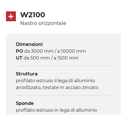
Trasmissione
diretta in traino (lato sinistro), motore
W2100
asincrono trifase multi tensione
Nastro orizzontale
230/400Vac-50Hz-3F
Velocità
Dimensioni
4.8 m/minuto
PO
da 3000 mm / a 10000 mm
UT
da 500 mm / a 1500 mm
Controllo
on/off, E-Stop, protezione termica motore
Struttura
profilato estruso il lega di alluminio
anodizzato, testate in acciaio zincato
Sponde
profilato estruso in lega di alluminio
anodizzato