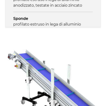
anodizzato, testate in acciaio zincato
Sponde
profilato estruso in lega di alluminio
anodizzato
Supporti di sostegno
cannocchiali in lega di alluminio
pressofuso, gambe in tubolare in metallo
zincato, piedini di livellamento
Tappeto
PU superficie blue opaco
Trasmissione
diretta in traino (lato sinistro), motore
asincrono trifase multi tensione