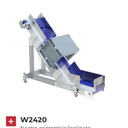
Supporti di sostegno
cannocchiali in acciaio zincato, gambe in
tubolare in metallo zincato, piedini di
livellamento
Tappeto
modulare PP superficie blue
Trasmissione
diretta in traino (lato sinistro), riduttore
con frizione, motore asincrono trifase
multi tensione 230/400Vac-50Hz-3F
Velocità
4.6 m/minuto
W2420
Controllo